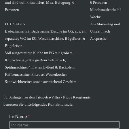
und sind voll klimatisiert,
Max. Belegung: 6
6 Personen
Personen
Mindestaufenthalt 1
Woche
LCD SAT-TV
An- Abreisetag und
Badezimmer mit Badewanne/Dusche im OG, zus. ein
Uhrzeit nach
separates WC im EG, Waschmaschine, Bügelbrett &
Absprache
Bügeleisen.
Voll ausgestattete Küche im EG mit großem
Kühlschrank, extra großem Gefrierfach,
Spülmaschine, 4 Platten E-Herd & Backofen,
Kaffeemaschine, Friteuse, Wasserkocher,
Sandwichbereiter, sowie ausreichend Geschirr.
Für Anfragen zu den
Triopetra-Villas / Nicos Kaogiannis
benutzen Sie bittefolgendes Kontaktformular
Ihr Name
*