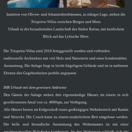
Inmitten von Oliven- und Johannisbrotbäumen, in ruhiger Lage, stehen die
Triopetra-Villas
zwischen Bergen und Meer.
Urlaub in der bezaubernden Landschaft des Süden Kretas, mit herrlichem
Blick auf das Lybische Meer.
Die Triopetra-Villas sind 2010 fertiggestellt worden und verbinden
traditionelle Architektur mit viel Holz und Naturstein und einer komfortablen
Ausstattung.
Die Anlage liegt in leicht hügeligem Gelände und ist in mehreren
Ebenen den Gegebenheiten perfekt angepasst.
IHR Urlaub mit dem gewissen Ambiente
Den Gästen der Anlage stehen drei eigenständige Häuser,
im einem in sich
geschlossenen Areal von ca. 4000qm, zur Verfügung.
Alle Häuser bieten im Erdgeschoß einen großzügigen Wohnbereich mit Kamin
und Sitzecke.
Die Couch kann zu einem zusätzlichem Bett umgebaut werden.
Die helle und freundliche Ausstattung des Wohnraumes ist mit einer
geschmackvollen Holzdecke kombiniert.
An den Wohnraum schließt sich der