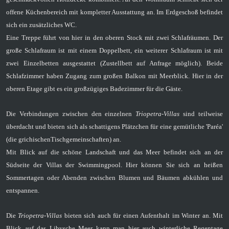
offene Küchenbereich mit kompletter Ausstattung an.
Im Erdgeschoß befindet
sich ein zusätzliches WC.
Eine Treppe führt von hier in den oberen Stock mit
zwei Schlafräumen.
Der
große Schlafraum ist mit einem Doppelbett, ein weiterer Schlafraum ist mit
zwei Einzelbetten ausgestattet
(Zustellbett auf Anfrage möglich).
Beide
Schlafzimmer haben Zugang zum großen Balkon mit Meerblick. Hier in der
oberen Etage gibt es ein großzügiges Badezimmer für die Gäste.
Die Verbindungen zwischen den einzelnen
Triopetra-Villas
sind teilweise
überdacht und bieten sich als schattigens Plätzchen für eine gemütliche
'Paréa'
(die grichischenTischgemeinschaften) an.
Mit Blick auf die schöne Landschaft und das Meer befindet sich an der
Südseite der Villas der
Swimmingpool. Hier können Sie sich an heißen
Sommertagen oder Abenden zwischen Blumen und Bäumen abkühlen und
entspannen.
Die
Triopetra-Villas
bieten sich auch für einen Aufenthalt im Winter an.
Mit
Blick auf das Libysche Meer kann man hier auch winterliche Regentage