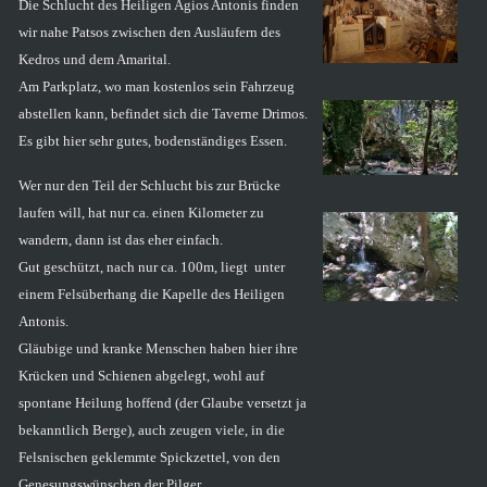
Die Schlucht des Heiligen Agios Antonis finden
wir nahe Patsos zwischen den Ausläufern des
Kedros und dem Amarital.
Am Parkplatz, wo man kostenlos sein Fahrzeug
abstellen kann, befindet sich die Taverne Drimos.
Es gibt hier sehr gutes, bodenständiges Essen.
Wer nur den Teil der Schlucht bis zur Brücke
laufen will, hat nur ca. einen Kilometer zu
wandern, dann ist das eher einfach.
Gut geschützt, nach nur ca. 100m, liegt unter
einem Felsüberhang die Kapelle des Heiligen
Antonis.
Gläubige und kranke Menschen haben hier ihre
Krücken und Schienen abgelegt, wohl auf
spontane Heilung hoffend (der Glaube versetzt ja
bekanntlich Berge), auch zeugen viele, in die
Felsnischen geklemmte Spickzettel, von den
Genesungswünschen der Pilger.